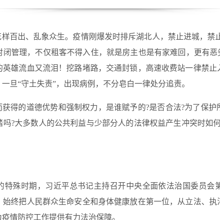
花样百出、乱象众生。疫情刚爆发时排斥湖北人，禁止进城，禁
封闭管理，不仅租客不得入住，就是房主也是有家难回，更有恶劣
的英雄流血又流泪！挖路堵路，交通封锁，高速收费站一律禁止
一旦“守土失责”，出现病例，不分皂白一律处分追责。
而获得的道德优势和强制权力，是谁赋予的?是否合法?为了保
踏吗?大多数人的公共利益与少部分人的法律权益产生冲突时如何
防控的特殊时期，习近平总书记主持召开中央全面依法治国委员
，始终把人民群众生命安全和身体健康放在第一位，从立法、执
为疫情防控工作提供有力法治保障。