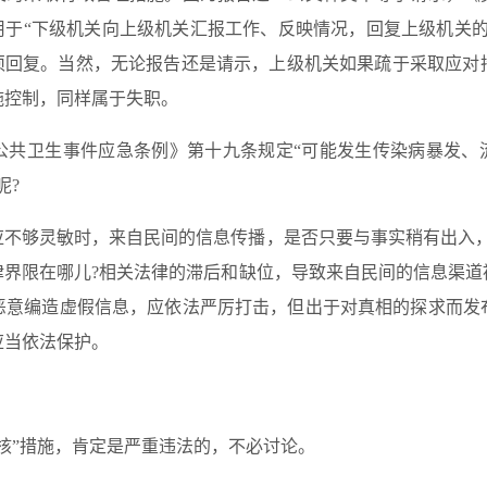
用于“下级机关向上级机关汇报工作、反映情况，回复上级机关
必须回复。当然，无论报告还是请示，上级机关如果疏于采取应对
施控制，同样属于失职。
公共卫生事件应急条例》第十九条规定“可能发生传染病暴发、流
呢?
应不够灵敏时，来自民间的信息传播，是否只要与事实稍有出入，
律界限在哪儿?相关法律的滞后和缺位，导致来自民间的信息渠道
恶意编造虚假信息，应依法严厉打击，但出于对真相的探求而发
应当依法保护。
核”措施，肯定是严重违法的，不必讨论。