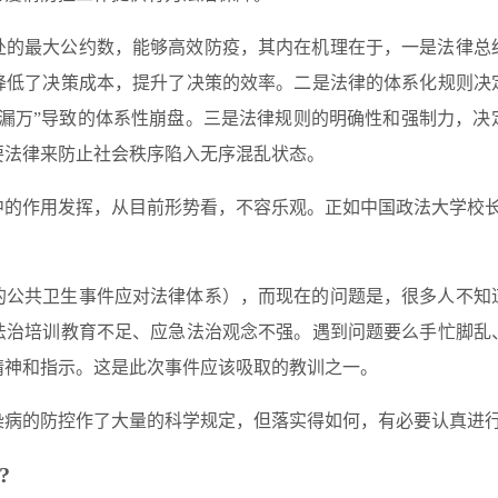
处的最大公约数，能够高效防疫，其内在机理在于，一是法律总
降低了决策成本，提升了决策的效率。二是法律的体系化规则决
一漏万”导致的体系性崩盘。三是法律规则的明确性和强制力，决
要法律来防止社会秩序陷入无序混乱状态。
的作用发挥，从目前形势看，不容乐观。正如中国政法大学校长
的公共卫生事件应对法律体系），而现在的问题是，很多人不知
法治培训教育不足、应急法治观念不强。遇到问题要么手忙脚乱
精神和指示。这是此次事件应该吸取的教训之一。
染病的防控作了大量的科学规定，但落实得如何，有必要认真进
?