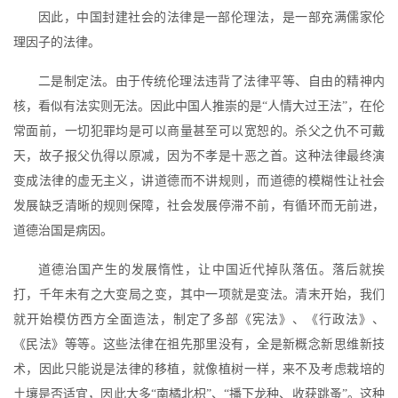
因此，中国封建社会的法律是一部伦理法，是一部充满儒家伦
理因子的法律。
二是制定法。由于传统伦理法违背了法律平等、自由的精神内
核，看似有法实则无法。因此中国人推崇的是“人情大过王法”，在伦
常面前，一切犯罪均是可以商量甚至可以宽恕的。杀父之仇不可戴
天，故子报父仇得以原减，因为不孝是十恶之首。这种法律最终演
变成法律的虚无主义，讲道德而不讲规则，而道德的模糊性让社会
发展缺乏清晰的规则保障，社会发展停滞不前，有循环而无前进，
道德治国是病因。
道德治国产生的发展惰性，让中国近代掉队落伍。落后就挨
打，千年未有之大变局之变，其中一项就是变法。清末开始，我们
就开始模仿西方全面造法，制定了多部《宪法》、《行政法》、
《民法》等等。这些法律在祖先那里没有，全是新概念新思维新技
术，因此只能说是法律的移植，就像植树一样，来不及考虑栽培的
土壤是否适宜，因此大多“南橘北枳”、“播下龙种、收获跳蚤”。这种