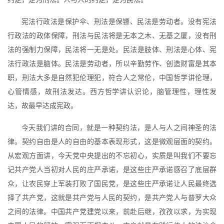
宪法行政法是保护伞、刑法是保镖、民法是劳动者。没有宪法
行政法的政体保障，刑法与民法将是无本之木、无基之厦，没有刑
法的强制力保障，民法将一无是处。民法是肢体、刑法是心体、宪
法行政法是脑体。民法是劳动者，所以辛勤劳作、创造财富是其本
职，刑法大多是自然犯伦理犯，符合人之常伦，中国哲学讲伦理，
心管情感，故刑法发达。西方哲学讲认识论，脑管理性，理性发
达，故最早达成宪政。
今天我们讲的合同，就是一种契约法，是人与人之间神圣的法
律。契约自由是人的自由的基本表现形式，这是微观层面的契约。
从宏观方面讲，今天党中央提出的不忘初心，实质是叫我们不要忘
记共产党人当初对人民的庄严承诺，是这些庄严承诺感召了底层群
众，让农民穿上军装打败了国民党，是这些庄严承诺让人民最终选
择了共产党，这就是共产党与人民的契约，是共产党人与普罗大众
之间的法律。中国共产党建党以来，前赴后继，孜孜以求，为实现