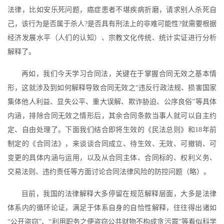
法律，比如安乐死问题，癌症患者不堪疾病折磨，请求别人杀死自
己，该行为是否属于杀人?是否具有刑法上的非难可能性?就需要根据
经济发展水平（人们的认知）、宗教文化传统、统计实证进行分析
解释了。
再如，我们今天学习合同法，关键在于掌握合同无效之基本情
形，这就涉及到如何解释导致合同无效之“违反行政法规、损害国家
集体他人利益、显失公平、重大误解、欺诈胁迫、公序良俗”等具体
内涵，排除合同无效之情形后，其余合同条款当事人就可以自主约
定、自由处理了。下面我们结合即将生效的《民法总则》和18年前
制定的《合同法》，来谈谈合同成立、待生效、无效、可撤销、可
变更的具体内涵与运用，以及从合同主体、合同标的、权利义务、
交易法则、违约责任等方面讨论合同法律风险的防控问题（略）。
目前，我国的法律解释大多停留在规范解释层面，大多是法律
体系内的循环论证，满足于体系自身的自恰性解释，往往得出诸如
“公开盗窃”、“利用职务之便盗窃公共财物不构成贪污罪”等看似科学