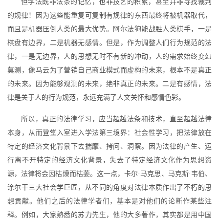
但学法既非法条的记忆，也非技艺的积累，甚至并非寻找裁判
的规律！因为这些能重复可复制有规律的东西最终将被机器取代，
而且是机器压倒人类的最大优势。阿尔法狗能战胜人类棋手，一是
棋盘有边界，二是机器无感情。但是，作为调整人们行为规范的法
律，一是无边界，人的思想无时不有新的冲动，人的需求始终变幻
莫测，像马云为了营销自己商业模式而虚构的未来，根本不是真正
的未来。因为能够观测的未来，绝非真正的未来。二是有感情，法
律是关于人的行为规范，永远充满了人文关怀和感情色彩。
所以，真正的法律学习，应当超越法条和技术，直至超越法律
本身，从而登堂入室进入学法第三境界：社会性学习，把法律放在
特定的经济文化背景下去揣摩、拷问、洞察。因为法律的产生、运
行离不开特定的经济文化背景，失去了特定经济文化作为思想资
源，法律将会因枯燥而枯萎。这一点，卡尔·马克思、马克斯·韦伯、
涂尔干三大社会学巨匠，从不同的角度对法律本质作出了不朽的思
想贡献。他们之后的法律学者们，基本是对他们的论断作某些注
释。例如，大家熟悉的苏力先生，他的大多著作，其实都是用中国