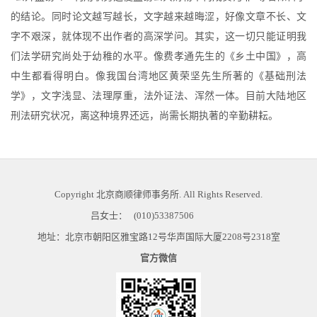
的结论。同时论文越写越长，文字越来越晦涩，好像文章不长、文
字不艰深，就体现不出作者的高深学问。其实，这一切只能证明我
们法学研究尚处于幼稚的水平。像费孝通先生的《乡土中国》，高
中生都看得明白。像我国台湾地区黄荣坚先生所著的《基础刑法
学》，文字浅显、法理厚重，法外证法、浑然一体。目前大陆地区
刑法研究状况，离这种境界还远，尚需长期执著的辛勤耕耘。
Copyright
北京商顺律师事务所
. All Rights Reserved.
吕女士：
(010)53387506
地址：北京市朝阳区雅宝路12号华声国际大厦2208号2318室
官方微信