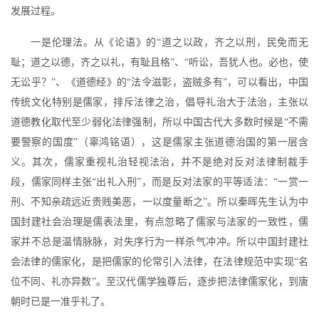
发展过程。
一是伦理法。从《论语》的“道之以政，齐之以刑，民免而无
耻；道之以德，齐之以礼，有耻且格”、“听讼，吾犹人也。必也，使
无讼乎？”、《道德经》的“法令滋彰，盗贼多有”，可以看出，中国
传统文化特别是儒家，排斥法律之治，倡导礼治大于法治，主张以
道德教化取代至少弱化法律强制，所以中国古代大多数时候是“不需
要警察的国度”（辜鸿铭语），这是儒家主张道德治国的第一层含
义。其次，儒家重视礼治轻视法治，并不是绝对反对法律制裁手
段，儒家同样主张“出礼入刑”，而是反对法家的平等适法：“一赏一
刑、不知亲疏远近贵贱美恶，一以度量断之”。所以秦晖先生认为中
国封建社会治理是儒表法里，有点忽略了儒家与法家的一致性，儒
家并不总是温情脉脉，对失序行为一样杀气冲冲。所以中国封建社
会法律的儒家化，是把儒家的伦常引入法律，在法律规范中实现“名
位不同、礼亦异数”。至汉代儒学独尊后，逐步把法律儒家化，到唐
朝时已是一准乎礼了。