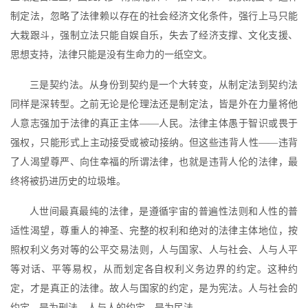
制定法，忽略了法律赖以存在的社会经济文化条件，强行上马只能
大栽跟斗，强制立法只能自娱自乐，失去了经济支撑、文化支援、
思想支持，法律只能是没有生命力的一纸空文。
三是契约法。从身份到契约是一个大转变，从制定法到契约法
同样是深转型。之前无论是伦理法还是制定法，皆是外在力量将他
人意志强加于法律的真正主体——人民。法律主体愚于智识或畏于
强权，只能形式上主动接受或被动接纳。但这些违背人性——违背
了人渴望尊严、向住幸福的所谓法律，也就是违背人伦的法律，最
终将被扔进历史的垃圾堆。
人世间最真最纯的法律，是遵循宇宙的普遍性法则和人性的普
适性渴望，尊重人的神圣、完整的权利和绝对的法律主体地位，按
照权利义务对等的公平交易法则，人与国家、人与社会、人与人平
等对话、平等易权，从而划定各自权利义务边界的约定。这种约
定，才是真正的法律。故人与国家的约定，是为宪法。人与社会的
约定，是为刑法。人与人的约定，是为民法。